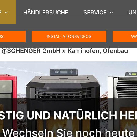
P
HÄNDLERSUCHE
SERVICE
UN
OS
INSTALLATIONSVIDEOS
WA
) – 🥇SCHENGER GmbH » Kaminofen, Ofenbau