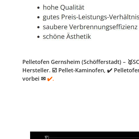
Pelletofen Gernsheim (Schöfferstadt) – 🥇
Hersteller. ☑️ Pellet-Kaminofen, ✔️ Pellet
vorbei ✉
✔️.