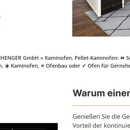
SCHENGER GmbH » Kaminofen, Pellet-Kaminofen: ⏩ Sch
ofen, ☀️ Kaminofen, ⭐ Ofenbau oder ✓ Ofen für Gerns