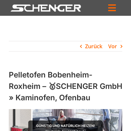
Zum
Inhalt
Toggl
springen
HOME
Navig
ZUM SHOP
Zurück
Vor
HÄNDLERSUCHE
SERVICE
Pelletofen Bobenheim-
UNTERNEHMEN
Roxheim – 🥇SCHENGER GmbH
» Kaminofen, Ofenbau
PROFIL
WARENKORB
PRODUCTS
SEARCH