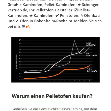
GmbH » Kaminofen, Pellet-Kaminofen: ⏩ Schenger-
Vertrieb.de, Ihr Pelletöfen Hersteller. ☑️ Pellet-
Kaminofen, ☀️ Kaminofen, ✔️ Pelletofen, ⭐ Ofenbau
und ✓ Ofen in Bobenheim-Roxheim. Melden Sie sich
bei uns ✉
✔️.