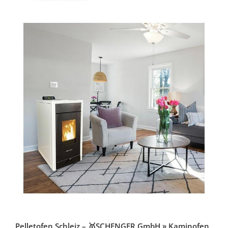
Pelletofen Schleiz – 🥇SCHENGER GmbH » Kaminofen,