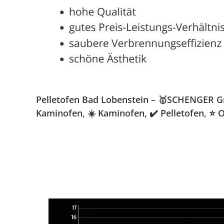
Pelletofen Bad Lobenstein – 🥇SCHENGER Gmb
Kaminofen, ☀️ Kaminofen, ✔️ Pelletofen, ⭐ 