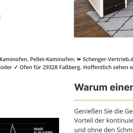
inofen, Pellet-Kaminofen: ⏩ Schenger-Vertrieb.de, I
oder ✓ Ofen für 29328 Faßberg. Hoffentlich sehen w