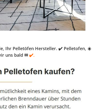
hr Pelletöfen Hersteller. ✔️ Pelletofen, ☀️
ir uns bald ✉
✔️.