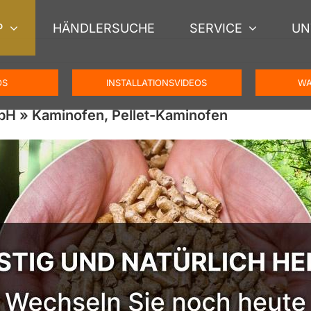
P
HÄNDLERSUCHE
SERVICE
UN
OS
INSTALLATIONSVIDEOS
WA
H » Kaminofen, Pellet-Kaminofen