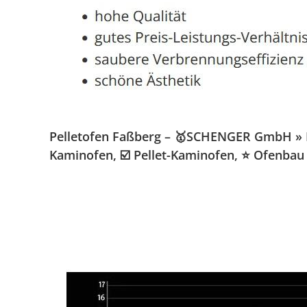
Pelletofen Faßberg – 🥇SCHENGER GmbH » Kam
Kaminofen, ☑️ Pellet-Kaminofen, ⭐ Ofenbau 