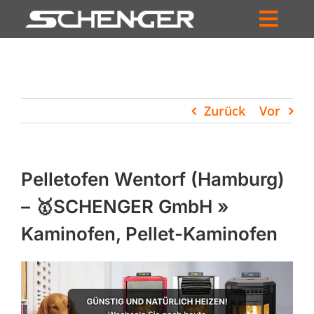
Zum
Inhalt
Toggl
springen
HOME
Navig
ZUM SHOP
Zurück
Vor
HÄNDLERSUCHE
SERVICE
Pelletofen Wentorf (Hamburg)
UNTERNEHMEN
– 🥇SCHENGER GmbH »
Kaminofen, Pellet-Kaminofen
PROFIL
WARENKORB
PRODUCTS
SEARCH