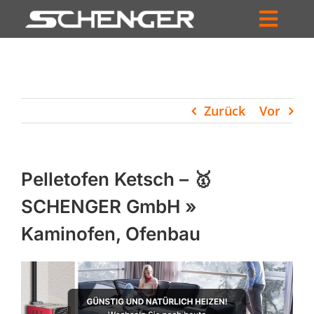
Zum
Inhalt
Toggl
springen
HOME
Navig
ZUM SHOP
Zurück
Vor
HÄNDLERSUCHE
SERVICE
Pelletofen Ketsch – 🥇
UNTERNEHMEN
SCHENGER GmbH »
Kaminofen, Ofenbau
PROFIL
WARENKORB
PRODUCTS
SEARCH