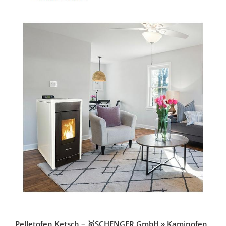
Pelletofen Ketsch – 🥇SCHENGER GmbH » Kaminofen,