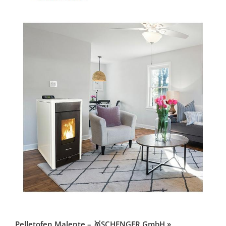
Pelletofen Malente – 🥇SCHENGER GmbH »