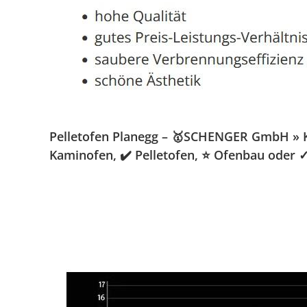
Pelletofen Planegg – 🥇SCHENGER GmbH » Kam
Kaminofen, ✔️ Pelletofen, ⭐ Ofenbau oder ✓