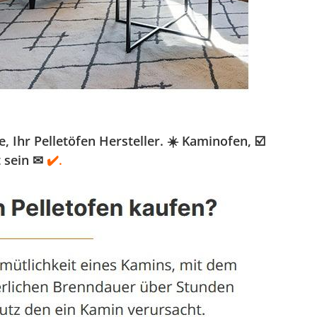
Ihr Pelletöfen Hersteller. ☀️ Kaminofen, ☑️
t sein ✉
✔️.