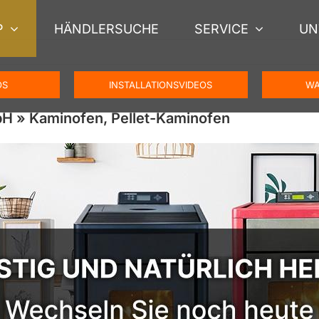
P
HÄNDLERSUCHE
SERVICE
UN
OS
INSTALLATIONSVIDEOS
WA
H » Kaminofen, Pellet-Kaminofen