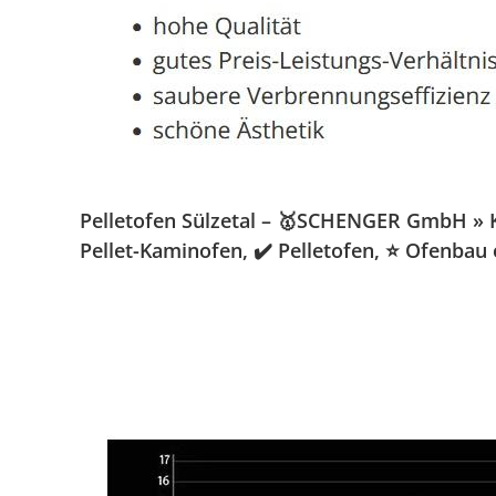
Pelletofen Sülzetal – 🥇SCHENGER GmbH » Ka
Pellet-Kaminofen, ✔️ Pelletofen, ⭐ Ofenbau 