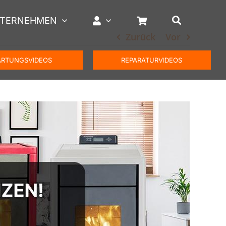
TERNEHMEN
Zurück
Vor
RTUNGSVIDEOS
REPARATURVIDEOS