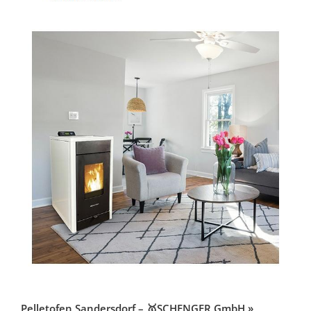
Pelletofen Sandersdorf – 🥇SCHENGER GmbH »