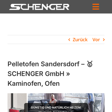
Zum
Inhalt
Toggl
springen
HOME
Navig
ZUM SHOP
Zurück
Vor
HÄNDLERSUCHE
SERVICE
Pelletofen Sandersdorf – 🥇
UNTERNEHMEN
SCHENGER GmbH »
Kaminofen, Ofen
PROFIL
WARENKORB
PRODUCTS
SEARCH