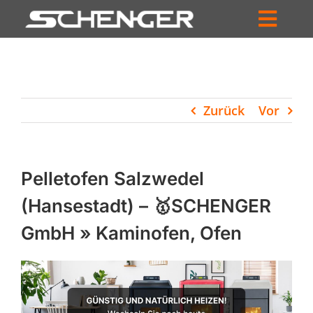
Zum
Inhalt
Toggl
springen
HOME
Navig
ZUM SHOP
Zurück
Vor
HÄNDLERSUCHE
SERVICE
Pelletofen Salzwedel
UNTERNEHMEN
(Hansestadt) – 🥇SCHENGER
GmbH » Kaminofen, Ofen
PROFIL
WARENKORB
PRODUCTS
SEARCH