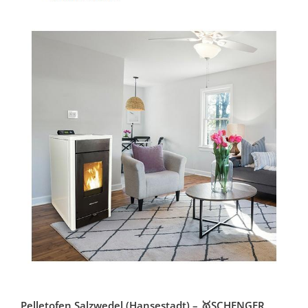
Pelletofen Salzwedel (Hansestadt) – 🥇SCHENGER