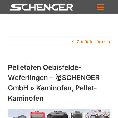
Zum
Inhalt
Toggl
springen
HOME
Navig
ZUM SHOP
Zurück
Vor
HÄNDLERSUCHE
SERVICE
Pelletofen Oebisfelde-
UNTERNEHMEN
Weferlingen – 🥇SCHENGER
GmbH » Kaminofen, Pellet-
PROFIL
Kaminofen
WARENKORB
PRODUCTS
SEARCH