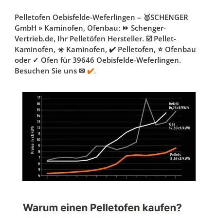
Pelletofen Oebisfelde-Weferlingen – 🥇SCHENGER
GmbH » Kaminofen, Ofenbau: ⏩ Schenger-
Vertrieb.de, Ihr Pelletöfen Hersteller. ☑️ Pellet-
Kaminofen, ☀️ Kaminofen, ✔️ Pelletofen, ⭐ Ofenbau
oder ✓ Ofen für 39646 Oebisfelde-Weferlingen.
Besuchen Sie uns ✉
✔️.