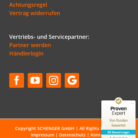
Achtungsregel
Vertrag widerrufen
Vertriebs- und Servicepartner:
Partner werden
Händlerlogin
Kundenbewertungen und Erfahrungen zu
Schenger GmbH
SEHR GUT
96%
Empfehlungen auf
ProvenExpert.com
4,80 / 5,00
50
36
Bewertungen auf
Bewertungen von 1
Von Kunden
ProvenExpert.com
anderen Quelle
bewertet
Copyright SCHENGER GmbH | All Rights Reserved |
86 Bewertungen
Impressum
|
Datenschutz
|
Kontakt
Blick aufs ProvenExpert-Profil werfen