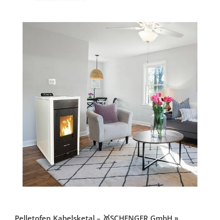
Pelletofen Kabelsketal – 🥇SCHENGER GmbH »