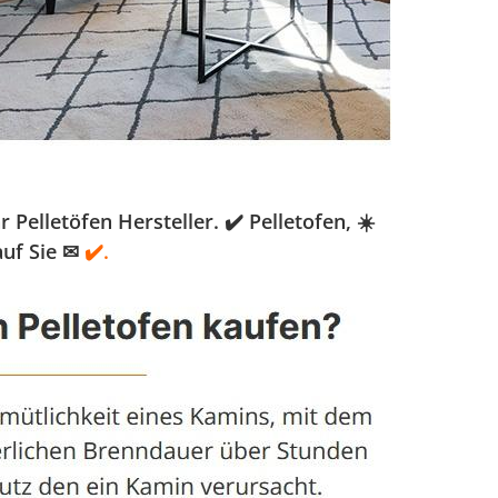
elletöfen Hersteller. ✔️ Pelletofen, ☀️
auf Sie ✉
✔️.