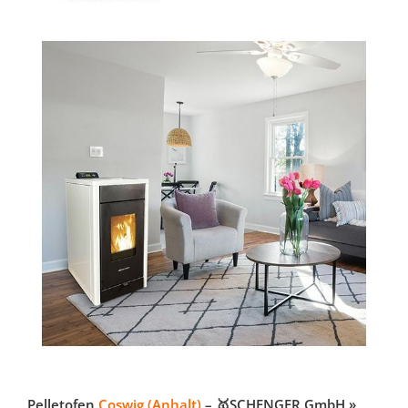
Pelletofen
Coswig (Anhalt)
– 🥇SCHENGER GmbH »