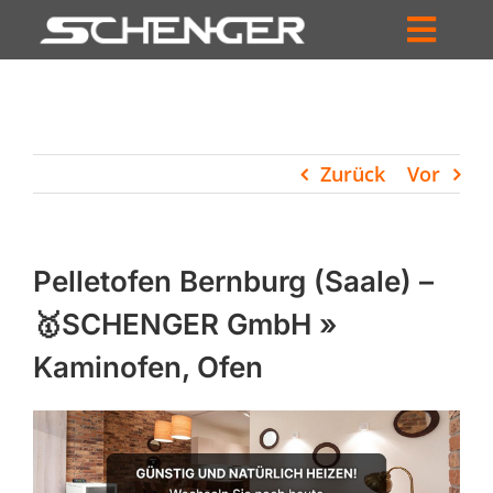
Zum
Inhalt
Toggl
springen
HOME
Navig
ZUM SHOP
Zurück
Vor
HÄNDLERSUCHE
SERVICE
Pelletofen Bernburg (Saale) –
UNTERNEHMEN
🥇SCHENGER GmbH »
Kaminofen, Ofen
PROFIL
WARENKORB
PRODUCTS
SEARCH