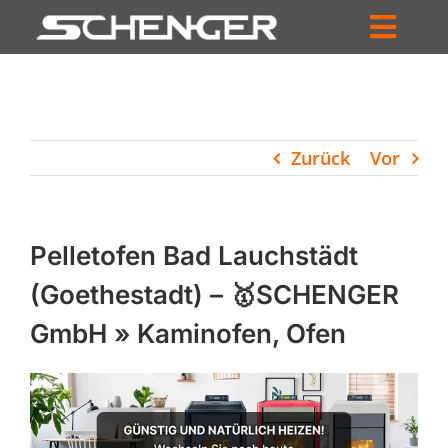
Zum
Inhalt
Toggl
springen
HOME
Navig
ZUM SHOP
Zurück
Vor
HÄNDLERSUCHE
SERVICE
Pelletofen Bad Lauchstädt
UNTERNEHMEN
(Goethestadt) – 🥇SCHENGER
GmbH » Kaminofen, Ofen
PROFIL
WARENKORB
PRODUCTS
SEARCH