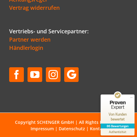
Vertrag widerrufen
Vertriebs- und Servicepartner:
Partner werden
Händlerlogin
Kundenbewertungen und Erfahrungen zu
Schenger GmbH
SEHR GUT
96%
Empfehlungen auf
ProvenExpert.com
4,80 / 5,00
50
36
Bewertungen auf
Bewertungen von 1
Von Kunden
ProvenExpert.com
anderen Quelle
bewertet
Copyright SCHENGER GmbH | All Rights Reserved |
86 Bewertungen
Impressum
|
Datenschutz
|
Kontakt
Blick aufs ProvenExpert-Profil werfen
Authentizität