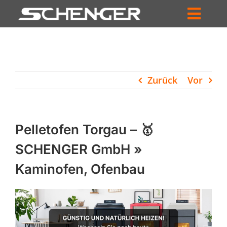
Zum
Inhalt
Toggl
springen
HOME
Navig
ZUM SHOP
Zurück
Vor
HÄNDLERSUCHE
SERVICE
Pelletofen Torgau – 🥇
UNTERNEHMEN
SCHENGER GmbH »
Kaminofen, Ofenbau
PROFIL
WARENKORB
PRODUCTS
SEARCH