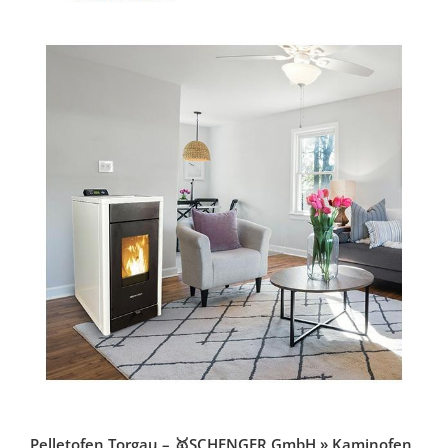
Pelletofen Torgau – 🥇SCHENGER GmbH » Kaminofen,