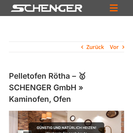
Zum
Inhalt
Toggl
springen
HOME
Navig
ZUM SHOP
Zurück
Vor
HÄNDLERSUCHE
SERVICE
Pelletofen Rötha – 🥇
UNTERNEHMEN
SCHENGER GmbH »
Kaminofen, Ofen
PROFIL
WARENKORB
PRODUCTS
SEARCH