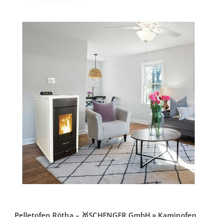
Pelletofen Rötha – 🥇SCHENGER GmbH » Kaminofen,