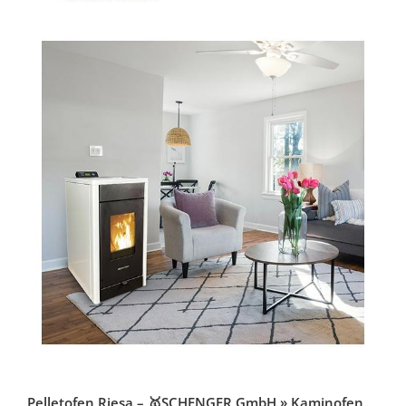
Pelletofen Riesa – 🥇SCHENGER GmbH » Kaminofen,