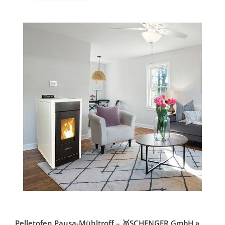
Pelletofen Pausa-Mühltroff – 🥇SCHENGER GmbH »