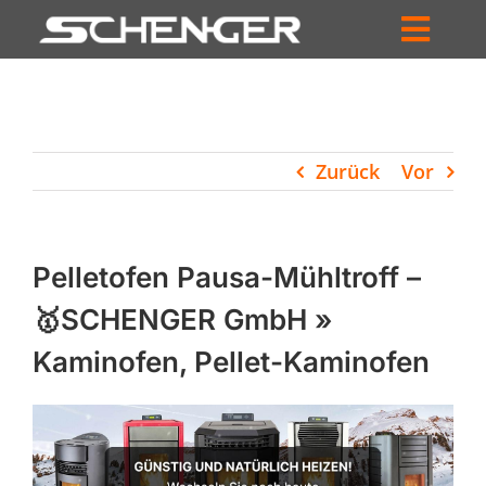
Zum
Inhalt
Toggl
springen
HOME
Navig
ZUM SHOP
Zurück
Vor
HÄNDLERSUCHE
SERVICE
Pelletofen Pausa-Mühltroff –
UNTERNEHMEN
🥇SCHENGER GmbH »
Kaminofen, Pellet-Kaminofen
PROFIL
WARENKORB
PRODUCTS
SEARCH