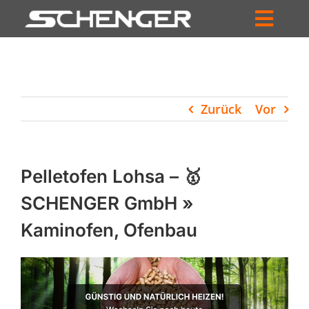
Zum
Inhalt
Toggl
springen
HOME
Navig
ZUM SHOP
Zurück
Vor
HÄNDLERSUCHE
SERVICE
Pelletofen Lohsa – 🥇
UNTERNEHMEN
SCHENGER GmbH »
Kaminofen, Ofenbau
PROFIL
WARENKORB
PRODUCTS
SEARCH