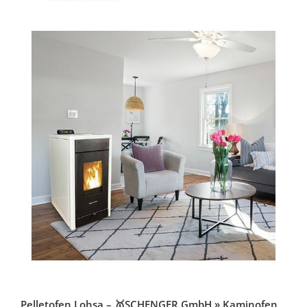
Pelletofen Lohsa – 🥇SCHENGER GmbH » Kaminofen,