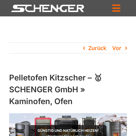
Zum
Inhalt
Toggl
springen
HOME
Navig
ZUM SHOP
Zurück
Vor
HÄNDLERSUCHE
SERVICE
Pelletofen Kitzscher – 🥇
UNTERNEHMEN
SCHENGER GmbH »
Kaminofen, Ofen
PROFIL
WARENKORB
PRODUCTS
SEARCH