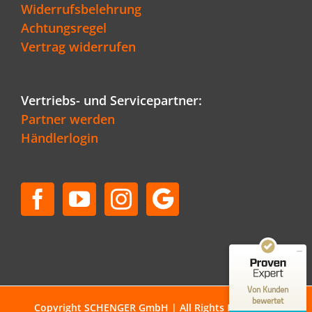
Widerrufsbelehrung
Achtungsregel
Vertrag widerrufen
Vertriebs- und Servicepartner:
Partner werden
Händlerlogin
Kundenbewertungen und Erfahrungen zu
Schenger GmbH
SEHR GUT
96%
Empfehlungen auf
ProvenExpert.com
4,80 / 5,00
50
36
Bewertungen auf
Bewertungen von 1
Von Kunden
ProvenExpert.com
anderen Quelle
bewertet
Copyright SCHENGER GmbH | All Rights Reserved |