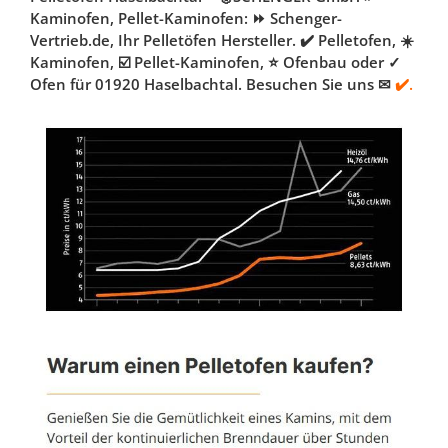
Kaminofen, Pellet-Kaminofen: ⏩ Schenger-
Vertrieb.de, Ihr Pelletöfen Hersteller. ✔️ Pelletofen, ☀️
Kaminofen, ☑️ Pellet-Kaminofen, ⭐ Ofenbau oder ✓
Ofen für 01920 Haselbachtal. Besuchen Sie uns ✉
✔️.