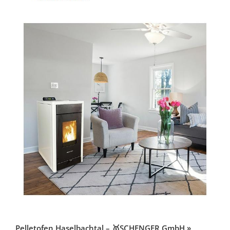
Pelletofen Haselbachtal – 🥇SCHENGER GmbH »