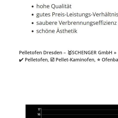
Pelletofen Dresden – 🥇SCHENGER GmbH » Ka
✔️ Pelletofen, ☑️ Pellet-Kaminofen, ⭐ Ofe