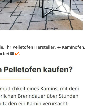
 Ihr Pelletöfen Hersteller. ☀️ Kaminofen,
orbei ✉
✔️.