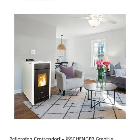
Pelletofen Crottendorf – 🥇SCHENGER GmbH »