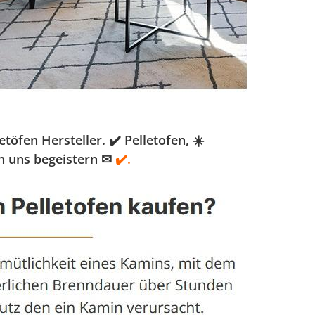
öfen Hersteller. ✔️ Pelletofen, ☀️
n uns begeistern ✉
✔️.