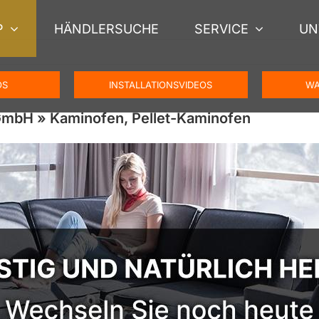
P
HÄNDLERSUCHE
SERVICE
UN
OS
INSTALLATIONSVIDEOS
WA
GmbH » Kaminofen, Pellet-Kaminofen