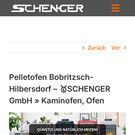
Zum
Inhalt
Toggl
springen
HOME
Navig
ZUM SHOP
Zurück
Vor
HÄNDLERSUCHE
SERVICE
Pelletofen Bobritzsch-
UNTERNEHMEN
Hilbersdorf – 🥇SCHENGER
GmbH » Kaminofen, Ofen
PROFIL
WARENKORB
PRODUCTS
SEARCH