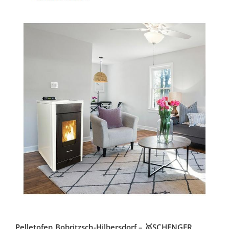
Pelletofen Bobritzsch-Hilbersdorf – 🥇SCHENGER