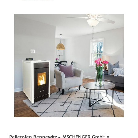
Pelletofen Bennewitz – 🥇SCHENGER GmbH »