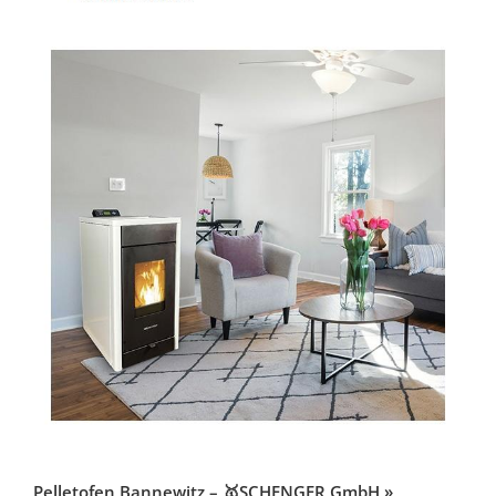
Pelletofen Bannewitz – 🥇SCHENGER GmbH »