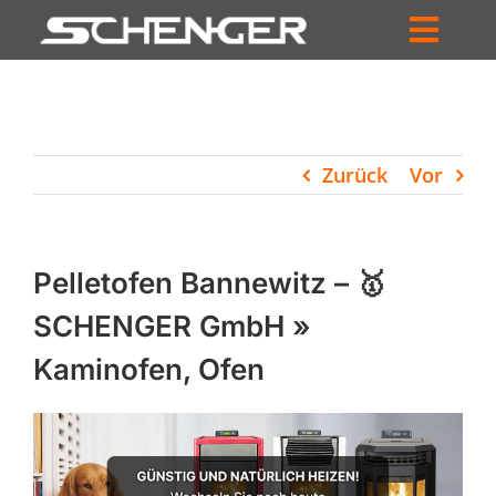
Zum
Inhalt
Toggl
springen
HOME
Navig
ZUM SHOP
Zurück
Vor
HÄNDLERSUCHE
SERVICE
Pelletofen Bannewitz – 🥇
UNTERNEHMEN
SCHENGER GmbH »
Kaminofen, Ofen
PROFIL
WARENKORB
PRODUCTS
SEARCH