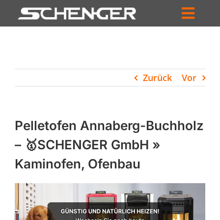
Zum
Inhalt
Toggl
springen
HOME
Navig
ZUM SHOP
Zurück
Vor
HÄNDLERSUCHE
SERVICE
Pelletofen Annaberg-Buchholz
UNTERNEHMEN
– 🥇SCHENGER GmbH »
Kaminofen, Ofenbau
PROFIL
WARENKORB
PRODUCTS
SEARCH