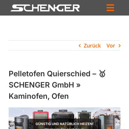
Zum
Inhalt
Toggl
springen
HOME
Navig
ZUM SHOP
Zurück
Vor
HÄNDLERSUCHE
SERVICE
Pelletofen Quierschied – 🥇
UNTERNEHMEN
SCHENGER GmbH »
Kaminofen, Ofen
PROFIL
WARENKORB
PRODUCTS
SEARCH