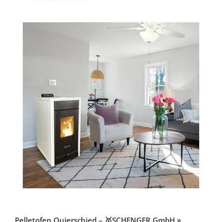
Pelletofen Quierschied – 🥇SCHENGER GmbH »