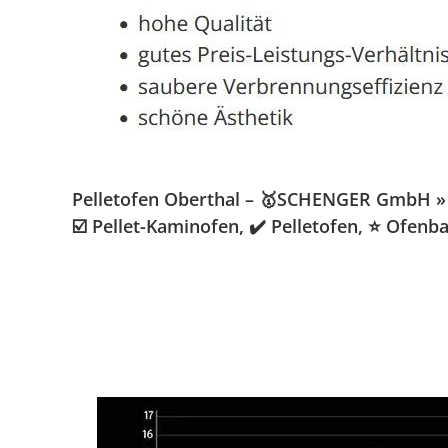
Pelletofen Oberthal – 🥇SCHENGER GmbH » Ka
☑️ Pellet-Kaminofen, ✔️ Pelletofen, ⭐ Ofen