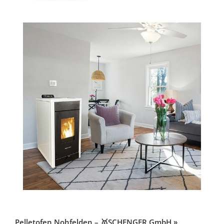
Pelletofen Nohfelden – 🥇SCHENGER GmbH »