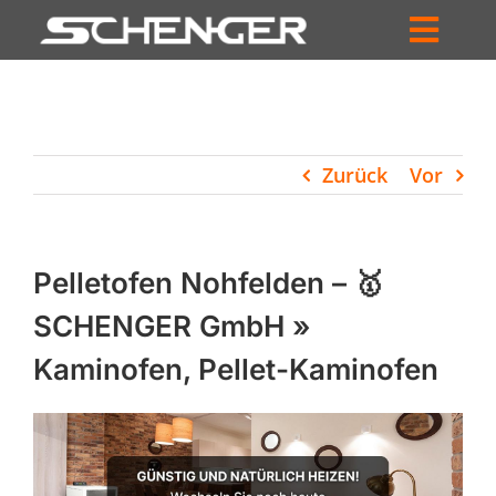
Zum
Inhalt
Toggl
springen
HOME
Navig
ZUM SHOP
Zurück
Vor
HÄNDLERSUCHE
SERVICE
Pelletofen Nohfelden – 🥇
UNTERNEHMEN
SCHENGER GmbH »
Kaminofen, Pellet-Kaminofen
PROFIL
WARENKORB
PRODUCTS
SEARCH