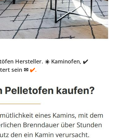
öfen Hersteller. ☀️ Kaminofen, ✔️
tert sein ✉
✔️.