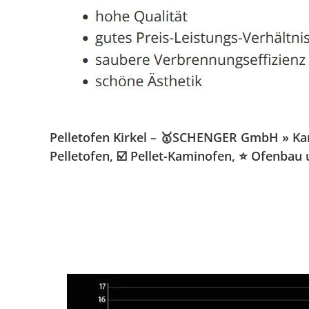
Pelletofen Kirkel – 🥇SCHENGER GmbH » Kami
Pelletofen, ☑️ Pellet-Kaminofen, ⭐ Ofenbau 