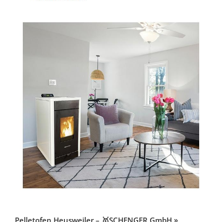
Pelletofen Heusweiler – 🥇SCHENGER GmbH »