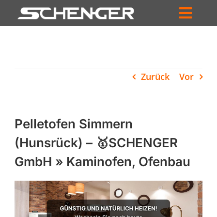
Zum
Inhalt
Toggl
springen
HOME
Navig
ZUM SHOP
Zurück
Vor
HÄNDLERSUCHE
SERVICE
Pelletofen Simmern
UNTERNEHMEN
(Hunsrück) – 🥇SCHENGER
GmbH » Kaminofen, Ofenbau
PROFIL
WARENKORB
PRODUCTS
SEARCH