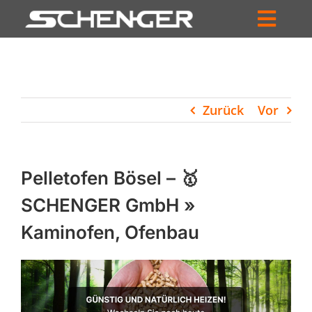
Zum
Inhalt
Toggl
springen
HOME
Navig
ZUM SHOP
Zurück
Vor
HÄNDLERSUCHE
SERVICE
Pelletofen Bösel – 🥇
UNTERNEHMEN
SCHENGER GmbH »
Kaminofen, Ofenbau
PROFIL
WARENKORB
PRODUCTS
SEARCH