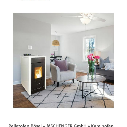
Pelletofen Bösel – 🥇SCHENGER GmbH » Kaminofen,