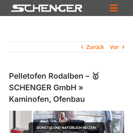
Zum
Inhalt
Toggl
springen
HOME
Navig
ZUM SHOP
Zurück
Vor
HÄNDLERSUCHE
SERVICE
Pelletofen Rodalben – 🥇
UNTERNEHMEN
SCHENGER GmbH »
Kaminofen, Ofenbau
PROFIL
WARENKORB
PRODUCTS
SEARCH