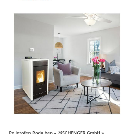
Pelletofen Rodalben – 🥇SCHENGER GmbH »