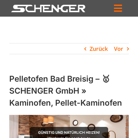
Zum
Inhalt
Toggl
springen
HOME
Navig
ZUM SHOP
Zurück
Vor
HÄNDLERSUCHE
SERVICE
Pelletofen Bad Breisig – 🥇
UNTERNEHMEN
SCHENGER GmbH »
Kaminofen, Pellet-Kaminofen
PROFIL
WARENKORB
PRODUCTS
SEARCH