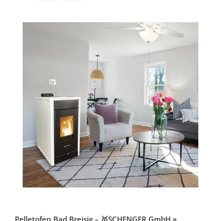
Pelletofen Bad Breisig – 🥇SCHENGER GmbH »