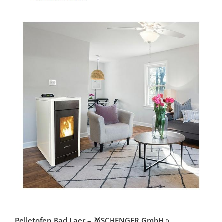
Pelletofen Bad Laer – 🥇SCHENGER GmbH »