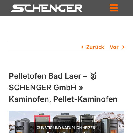
Zum
Inhalt
Toggl
springen
HOME
Navig
ZUM SHOP
Zurück
Vor
HÄNDLERSUCHE
SERVICE
Pelletofen Bad Laer – 🥇
UNTERNEHMEN
SCHENGER GmbH »
Kaminofen, Pellet-Kaminofen
PROFIL
WARENKORB
PRODUCTS
SEARCH