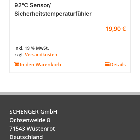
92°C Sensor/
Sicherheitstemperaturfühler
19,90
€
inkl. 19 % MwSt.
zzgl.
Versandkosten
In den Warenkorb
Details
SCHENGER GmbH
Ochsenweide 8
71543 Wüstenrot
Deutschland