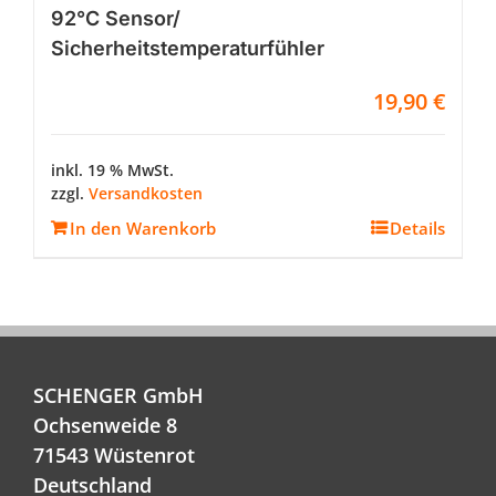
92°C Sensor/
Sicherheitstemperaturfühler
19,90
€
inkl. 19 % MwSt.
zzgl.
Versandkosten
In den Warenkorb
Details
SCHENGER GmbH
Ochsenweide 8
71543 Wüstenrot
Deutschland