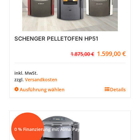
werden
SCHENGER PELLETOFEN HP51
Ursprünglicher
Aktuel
1.599,00
€
1.875,00
€
Preis
Preis
war:
ist:
1.875,00 €
1.599,
inkl. MwSt.
zzgl.
Versandkosten
Dieses
Ausführung wählen
Details
Produkt
weist
mehrere
Varianten
auf.
Sale!
Die
0 % Finanzierung mit Alma Pay
Optionen