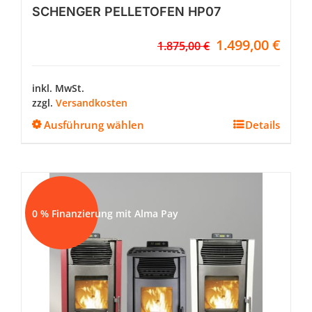
SCHENGER PELLETOFEN HP07
Ursprünglicher
Aktuel
1.499,00
€
1.875,00
€
Preis
Preis
war:
ist:
1.875,00 €
1.499,
inkl. MwSt.
zzgl.
Versandkosten
Dieses
Ausführung wählen
Details
Produkt
weist
mehrere
Varianten
auf.
Sale!
Die
0 % Finanzierung mit Alma Pay
Optionen
können
auf
der
Produktseite
gewählt