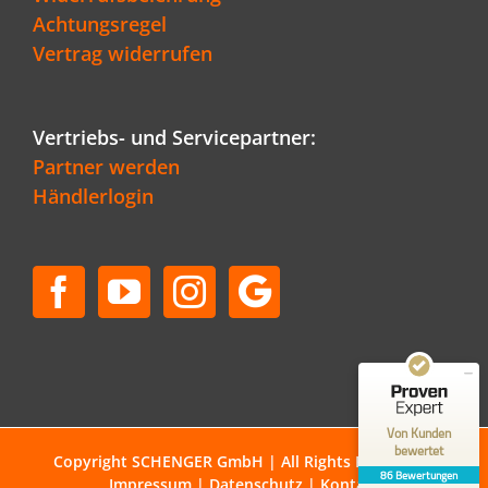
Achtungsregel
Vertrag widerrufen
Vertriebs- und Servicepartner:
Partner werden
Händlerlogin
Kundenbewertungen und Erfahrungen zu
Schenger GmbH
SEHR GUT
96%
Empfehlungen auf
ProvenExpert.com
4,80 / 5,00
50
36
Bewertungen auf
Bewertungen von 1
Von Kunden
ProvenExpert.com
anderen Quelle
bewertet
Copyright SCHENGER GmbH | All Rights Reserved |
86 Bewertungen
Impressum
|
Datenschutz
|
Kontakt
Blick aufs ProvenExpert-Profil werfen