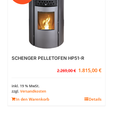
können
auf
der
Produktseite
gewählt
werden
SCHENGER PELLETOFEN HP51-R
Ursprünglicher
Aktuel
1.815,00
€
2.269,00
€
Preis
Preis
war:
ist:
2.269,00 €
1.815,
inkl. 19 % MwSt.
zzgl.
Versandkosten
In den Warenkorb
Details