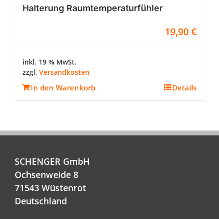
Halterung Raumtemperaturfühler
19,90
€
inkl. 19 % MwSt.
zzgl.
Versandkosten
In den Warenkorb
Details
SCHENGER GmbH
Ochsenweide 8
71543 Wüstenrot
Deutschland