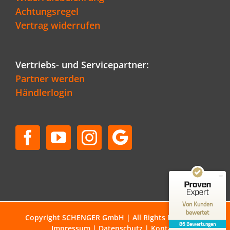
Achtungsregel
Vertrag widerrufen
Vertriebs- und Servicepartner:
Partner werden
Händlerlogin
Kundenbewertungen und Erfahrungen zu
Schenger GmbH
SEHR GUT
96%
Empfehlungen auf
ProvenExpert.com
4,80 / 5,00
50
36
Bewertungen auf
Bewertungen von 1
Von Kunden
ProvenExpert.com
anderen Quelle
bewertet
Copyright SCHENGER GmbH | All Rights Reserved |
86 Bewertungen
Impressum
|
Datenschutz
|
Kontakt
Blick aufs ProvenExpert-Profil werfen