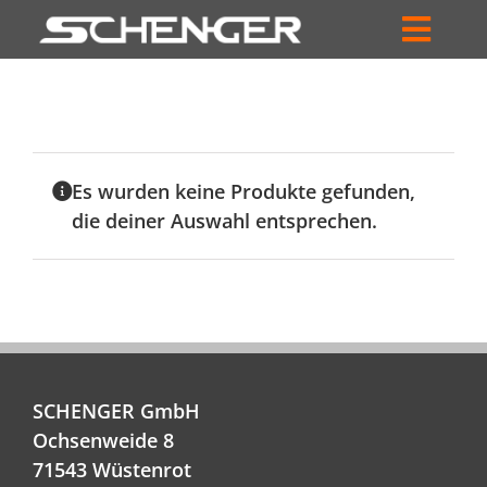
Zum
Inhalt
Toggl
springen
HOME
Navig
ZUM SHOP
Es wurden keine Produkte gefunden,
HÄNDLERSUCHE
die deiner Auswahl entsprechen.
SERVICE
UNTERNEHMEN
PROFIL
SCHENGER GmbH
WARENKORB
Ochsenweide 8
PRODUCTS
71543 Wüstenrot
SEARCH