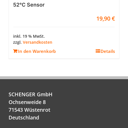
52°C Sensor
19,90
€
inkl. 19 % MwSt.
zzgl.
Versandkosten
In den Warenkorb
Details
SCHENGER GmbH
Ochsenweide 8
71543 Wüstenrot
Deutschland