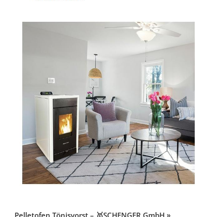
Pelletofen Tönisvorst – 🥇SCHENGER GmbH »